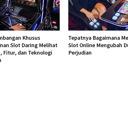
mbangan Khusus
Tepatnya Bagaimana Me
nan Slot Daring Melihat
Slot Online Mengubah D
, Fitur, dan Teknologi
Perjudian
n