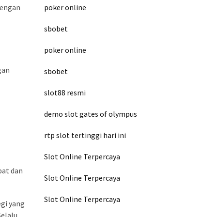
poker online
Dengan
sbobet
poker online
gan
sbobet
slot88 resmi
demo slot gates of olympus
rtp slot tertinggi hari ini
Slot Online Terpercaya
pat dan
Slot Online Terpercaya
Slot Online Terpercaya
gi yang
elalu