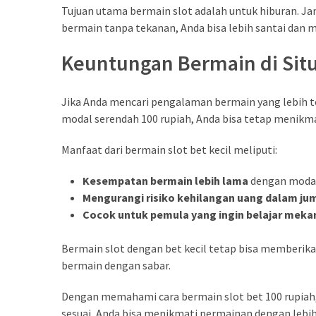
Tujuan utama bermain slot adalah untuk hiburan. Jan
bermain tanpa tekanan, Anda bisa lebih santai dan 
Keuntungan Bermain di Situs
Jika Anda mencari pengalaman bermain yang lebih ter
modal serendah 100 rupiah, Anda bisa tetap menikm
Manfaat dari bermain slot bet kecil meliputi:
Kesempatan bermain lebih lama
dengan modal 
Mengurangi risiko kehilangan uang dalam jum
Cocok untuk pemula yang ingin belajar mekan
Bermain slot dengan bet kecil tetap bisa memberikan
bermain dengan sabar.
Dengan memahami cara bermain slot bet 100 rupiah,
sesuai, Anda bisa menikmati permainan dengan lebi