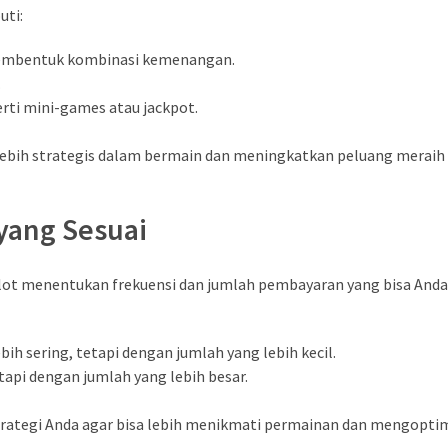
uti:
membentuk kombinasi kemenangan.
.
ti mini-games atau jackpot.
lebih strategis dalam bermain dan meningkatkan peluang meraih
yang Sesuai
slot menentukan frekuensi dan jumlah pembayaran yang bisa Anda
h sering, tetapi dengan jumlah yang lebih kecil.
tapi dengan jumlah yang lebih besar.
 strategi Anda agar bisa lebih menikmati permainan dan mengopti