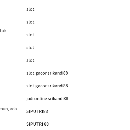
slot
slot
ntuk
slot
slot
slot
slot gacor srikandi88
slot gacor srikandi88
judi online srikandi88
mun, ada
SIPUTRI88
SIPUTRI 88