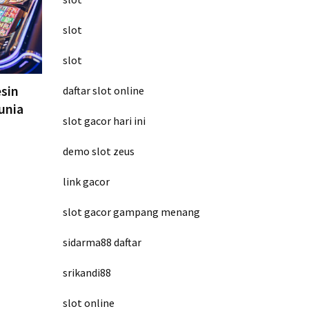
slot
slot
sin
daftar slot online
unia
slot gacor hari ini
demo slot zeus
link gacor
slot gacor gampang menang
sidarma88 daftar
srikandi88
slot online