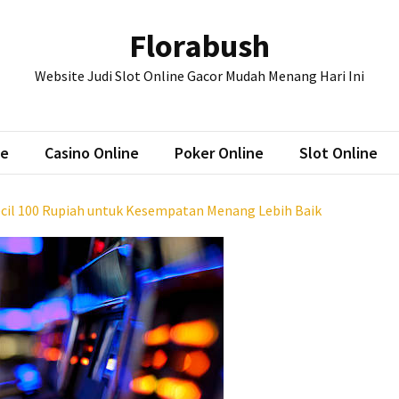
Florabush
Website Judi Slot Online Gacor Mudah Menang Hari Ini
ne
Casino Online
Poker Online
Slot Online
ecil 100 Rupiah untuk Kesempatan Menang Lebih Baik