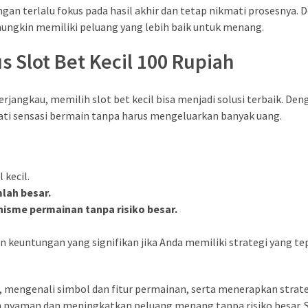
gan terlalu fokus pada hasil akhir dan tetap nikmati prosesnya. 
mungkin memiliki peluang yang lebih baik untuk menang.
 Slot Bet Kecil 100 Rupiah
jangkau, memilih slot bet kecil bisa menjadi solusi terbaik. Den
ati sensasi bermain tanpa harus mengeluarkan banyak uang.
kecil.
lah besar.
isme permainan tanpa risiko besar.
 keuntungan yang signifikan jika Anda memiliki strategi yang te
 mengenali simbol dan fitur permainan, serta menerapkan strate
h nyaman dan meningkatkan peluang menang tanpa risiko besar. S