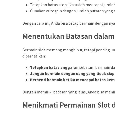
Online
Tetapkan batas stop jika sudah mencapai jumla
(20)
Gunakan autospin dengan jumlah putaran yang s
Casino
Dengan cara ini, Anda bisa tetap bermain dengan ny
Online
(2)
Menentukan Batasan dalam 
Bermain slot memang menghibur, tetapi penting unt
diperhatikan:
Tetapkan batas anggaran
sebelum bermain dan
Jangan bermain dengan uang yang tidak siap 
Berhenti bermain ketika mencapai batas kem
Dengan memiliki batasan yang jelas, Anda bisa meni
Menikmati Permainan Slot 