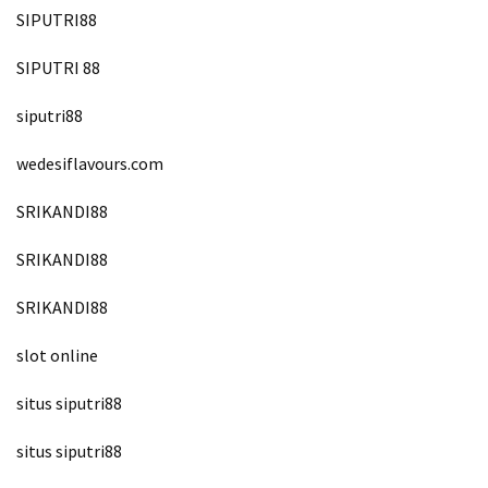
Online
SIPUTRI88
(20)
SIPUTRI 88
Casino
Online
siputri88
(2)
wedesiflavours.com
SRIKANDI88
SRIKANDI88
SRIKANDI88
slot online
situs siputri88
situs siputri88