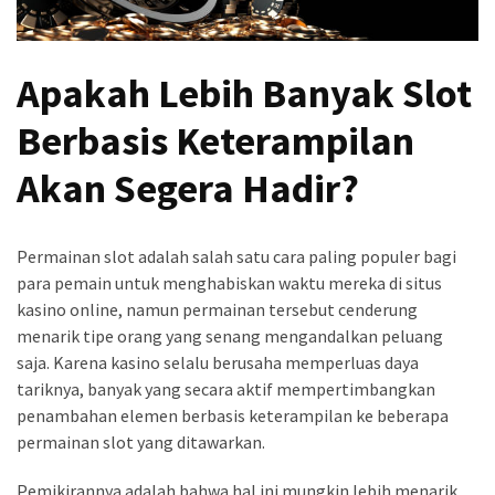
Pengembangan
Khusus
Apakah Lebih Banyak Slot
Permainan
Slot
Berbasis Keterampilan
Daring
Akan Segera Hadir?
Melihat
Inovasi,
Fitur,
Permainan slot adalah salah satu cara paling populer bagi
dan
para pemain untuk menghabiskan waktu mereka di situs
Teknologi
kasino online, namun permainan tersebut cenderung
Modern
menarik tipe orang yang senang mengandalkan peluang
Cara
saja. Karena kasino selalu berusaha memperluas daya
Bermain
tariknya, banyak yang secara aktif mempertimbangkan
Slot
penambahan elemen berbasis keterampilan ke beberapa
Bet
permainan slot yang ditawarkan.
Kecil
Pemikirannya adalah bahwa hal ini mungkin lebih menarik
100