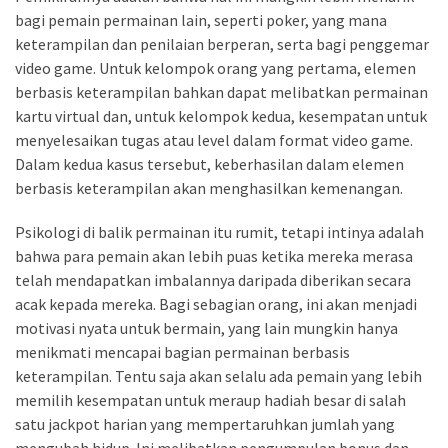
bagi pemain permainan lain, seperti poker, yang mana
Rupiah
keterampilan dan penilaian berperan, serta bagi penggemar
untuk
video game. Untuk kelompok orang yang pertama, elemen
Kesempatan
berbasis keterampilan bahkan dapat melibatkan permainan
Menang
kartu virtual dan, untuk kelompok kedua, kesempatan untuk
Lebih
menyelesaikan tugas atau level dalam format video game.
Baik
Dalam kedua kasus tersebut, keberhasilan dalam elemen
Tepatnya
berbasis keterampilan akan menghasilkan kemenangan.
Bagaimana
Psikologi di balik permainan itu rumit, tetapi intinya adalah
Mesin
bahwa para pemain akan lebih puas ketika mereka merasa
Slot
telah mendapatkan imbalannya daripada diberikan secara
Online
acak kepada mereka. Bagi sebagian orang, ini akan menjadi
Mengubah
motivasi nyata untuk bermain, yang lain mungkin hanya
Dunia
menikmati mencapai bagian permainan berbasis
Perjudian
keterampilan. Tentu saja akan selalu ada pemain yang lebih
memilih kesempatan untuk meraup hadiah besar di salah
Pelajari
satu jackpot harian yang mempertaruhkan jumlah yang
tentang