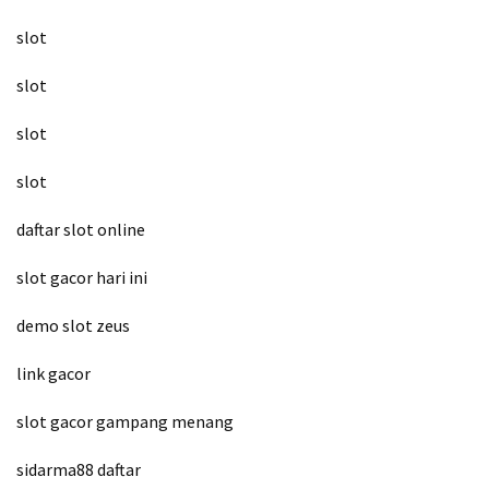
slot
slot
slot
slot
daftar slot online
slot gacor hari ini
demo slot zeus
link gacor
slot gacor gampang menang
sidarma88 daftar