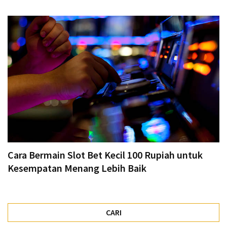
Cara Bermain Slot Bet Kecil 100 Rupiah untuk
Kesempatan Menang Lebih Baik
CARI