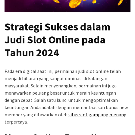
Pengembangan
Khusus
Strategi Sukses dalam
Permainan
Slot
Judi Slot Online pada
Daring
Melihat
Tahun 2024
Inovasi,
Fitur,
dan
Pada era digital saat ini, permainan judi slot online telah
Teknologi
menjadi hiburan yang sangat diminati di kalangan
Modern
masyarakat. Selain menyenangkan, permainan ini juga
menawarkan peluang besar untuk meraih keuntungan
Cara
dengan cepat. Salah satu kunci untuk mengoptimalkan
Bermain
keuntungan Anda adalah dengan memanfaatkan bonus new
Slot
member yang ditawarkan oleh
situs slot gampang menang
Bet
terpercaya.
Kecil
100