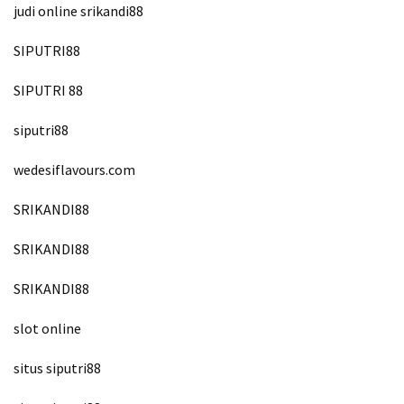
judi online srikandi88
SIPUTRI88
SIPUTRI 88
siputri88
wedesiflavours.com
SRIKANDI88
SRIKANDI88
SRIKANDI88
slot online
situs siputri88