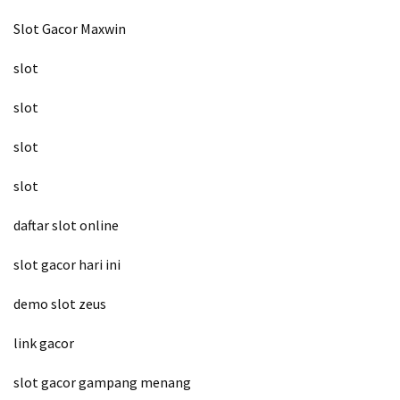
Slot Gacor Maxwin
slot
slot
slot
slot
daftar slot online
slot gacor hari ini
demo slot zeus
link gacor
slot gacor gampang menang